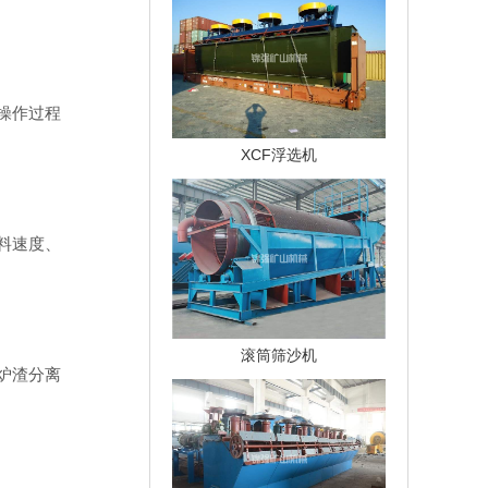
操作过程
XCF浮选机
料速度、
滚筒筛沙机
炉渣分离