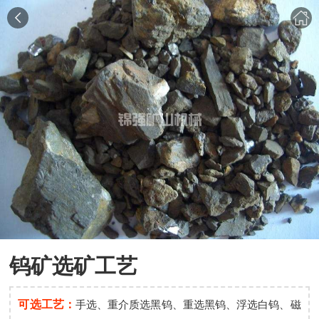
钨矿选矿工艺
可选工艺：
手选、重介质选黑钨、重选黑钨、浮选白钨、磁