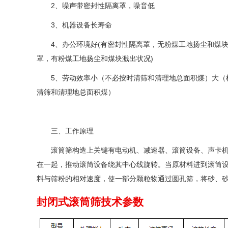
2、噪声带密封性隔离罩，噪音低
3、机器设备长寿命
4、办公环境好(有密封性隔离罩，无粉煤工地扬尘和煤块
罩，有粉煤工地扬尘和煤块溅出状况)
5、劳动效率小（不必按时清筛和清理地总面积煤）大（
清筛和清理地总面积煤）
三、工作原理
滚筒筛构造上关键有电动机、减速器、滚筒设备、声卡
在一起，推动滚筒设备绕其中心线旋转。当原材料进到滚筒
料与筛粉的相对速度，使一部分颗粒物通过圆孔筛，将砂、
封闭式滚筒筛技术参数