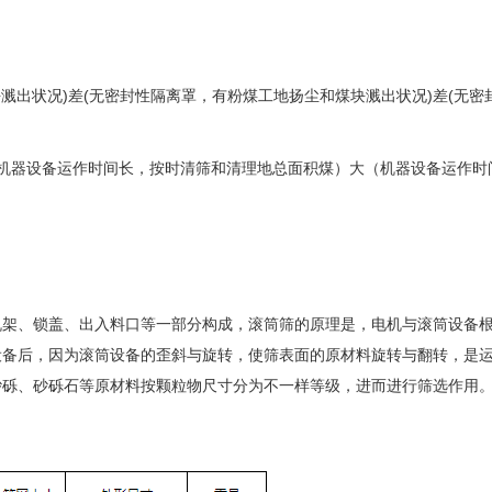
溅出状况)差(无密封性隔离罩，有粉煤工地扬尘和煤块溅出状况)差(无密
机器设备运作时间长，按时清筛和清理地总面积煤）大（机器设备运作时
机架、锁盖、出入料口等一部分构成，滚筒筛的原理是，电机与滚筒设备
设备后，因为滚筒设备的歪斜与旋转，使筛表面的原材料旋转与翻转，是
砂砾、砂砾石等原材料按颗粒物尺寸分为不一样等级，进而进行筛选作用