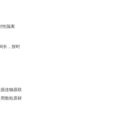
封性隔离
间长，按时
根据连轴器联
运用散粒原材
。