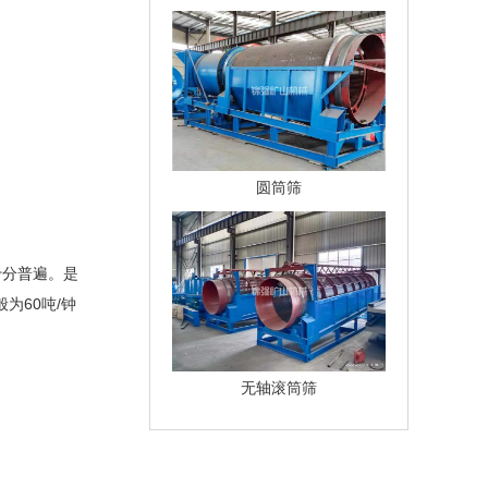
圆筒筛
十分普遍。是
为60吨/钟
无轴滚筒筛