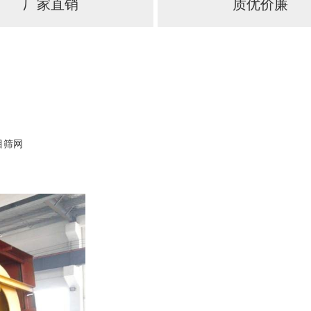
厂家直销
质优价廉
目筛网