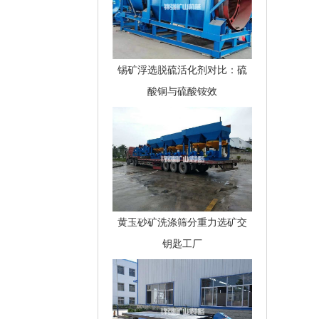
锡矿浮选脱硫活化剂对比：硫
酸铜与硫酸铵效
黄玉砂矿洗涤筛分重力选矿交
钥匙工厂