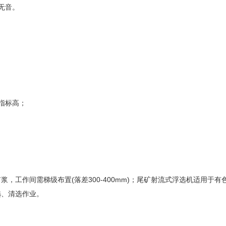
无音。
指标高；
，工作间需梯级布置(落差300-400mm)；尾矿射流式浮选机适用于有
选、清选作业。